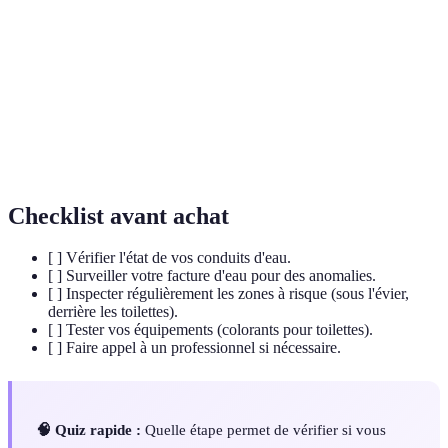
Fuite
Perte d'eau se produisant à cause d'une défaillance
d'eau
dans le système de plomberie.
Compteur
Appareil mesurant la quantité d'eau consommée dans
d'eau
un ménage.
Champignon se développant dans des conditions
Moisissure
humides, pouvant causer des risques pour la santé.
Checklist avant achat
[ ] Vérifier l'état de vos conduits d'eau.
[ ] Surveiller votre facture d'eau pour des anomalies.
[ ] Inspecter régulièrement les zones à risque (sous l'évier,
derrière les toilettes).
[ ] Tester vos équipements (colorants pour toilettes).
[ ] Faire appel à un professionnel si nécessaire.
🧠 Quiz rapide :
Quelle étape permet de vérifier si vous