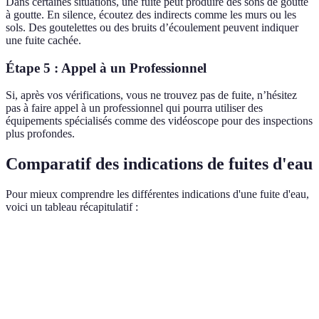
Dans certaines situations, une fuite peut produire des sons de goutte
à goutte. En silence, écoutez des indirects comme les murs ou les
sols. Des goutelettes ou des bruits d’écoulement peuvent indiquer
une fuite cachée.
Étape 5 : Appel à un Professionnel
Si, après vos vérifications, vous ne trouvez pas de fuite, n’hésitez
pas à faire appel à un professionnel qui pourra utiliser des
équipements spécialisés comme des vidéoscope pour des inspections
plus profondes.
Comparatif des indications de fuites d'eau
Pour mieux comprendre les différentes indications d'une fuite d'eau,
voici un tableau récapitulatif :
Indication
Description
Niveau de gravité
Solution
Apparition de
Contacter
Moisissures
moisissures
Élevé
un
sur les murs
plombier