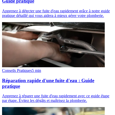
Guide pratique
Apprenez à détecter une fuite d'eau rapidement grâce à notre guide
pratique détaillé qui vous aidera à mieux gérer votre plomberie.
Conseils Pratiques
5
min
Réparation rapide d'une fuite d'eau : Guide
pratique
Apprenez à réparer une fuite d'eau rapidement avec ce guide étape
par étape. Évitez les dégâts et maîtrisez la plomberie.