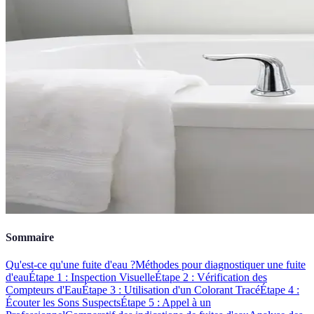
Sommaire
Qu'est-ce qu'une fuite d'eau ?
Méthodes pour diagnostiquer une fuite
d'eau
Étape 1 : Inspection Visuelle
Étape 2 : Vérification des
Compteurs d'Eau
Étape 3 : Utilisation d'un Colorant Tracé
Étape 4 :
Écouter les Sons Suspects
Étape 5 : Appel à un