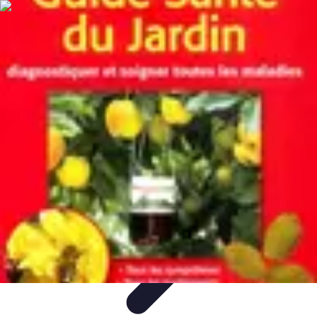
Plomberie Rapide
Dépannage
Outils et Équipements
Dépannage et révisions
Dépannage
d'urgence
Dépannage plomberie
Plomberie Rapide