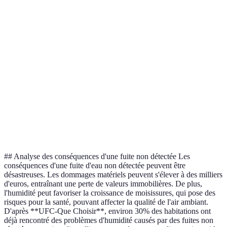
Inspection
Écoulement
Bruits d'eau
Moyen
visuelle à
audible
dans les murs
faire
Facture d'eau
Changement
Vérificatio
anormalement
Élevé
de facture
de fuite
élevée
Taches sur le
Évaluation
Taches
plafond ou les
Moyen
des
d'humidité
murs
conduits
## Analyse des conséquences d'une fuite non détectée Les
conséquences d'une fuite d'eau non détectée peuvent être
désastreuses. Les dommages matériels peuvent s'élever à des milliers
d'euros, entraînant une perte de valeurs immobilières. De plus,
l'humidité peut favoriser la croissance de moisissures, qui pose des
risques pour la santé, pouvant affecter la qualité de l'air ambiant.
D'après **UFC-Que Choisir**, environ 30% des habitations ont
déjà rencontré des problèmes d'humidité causés par des fuites non