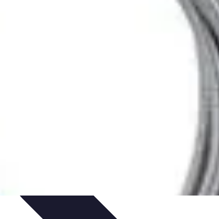
'urgence
Dépannage plomberie