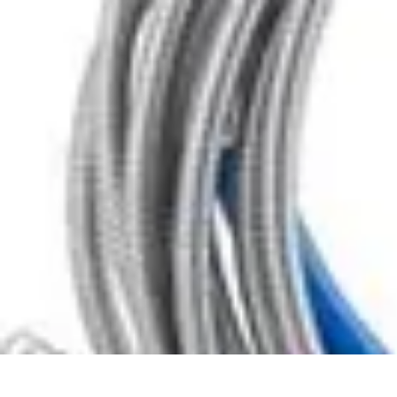
Plomberie Rapide
Dépannage
Outils et Équipements
Dépannage et révisions
Dépannage d
Plomberie Rapide