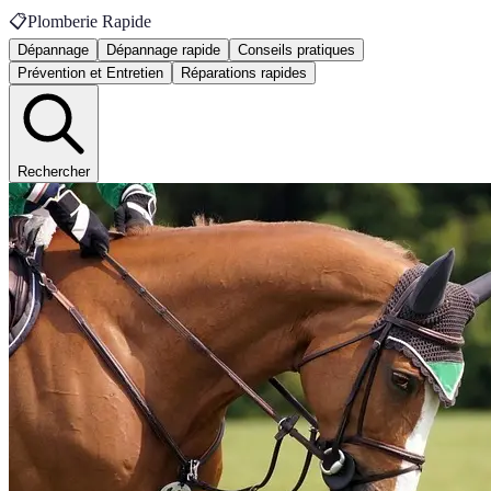
📋
Plomberie Rapide
Dépannage
Dépannage rapide
Conseils pratiques
Prévention et Entretien
Réparations rapides
Rechercher