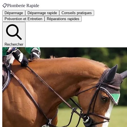
📋
Plomberie Rapide
Dépannage
Dépannage rapide
Conseils pratiques
Prévention et Entretien
Réparations rapides
Rechercher