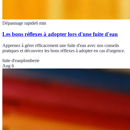
Dépannage rapide
6
min
Les bons réflexes à adopter lors d'une fuite d'eau
Apprenez à gérer efficacement une fuite d'eau avec nos conseils
pratiques et découvrez les bons réflexes à adopter en cas d'urgence.
fuite d'eau
plomberie
Aug 6