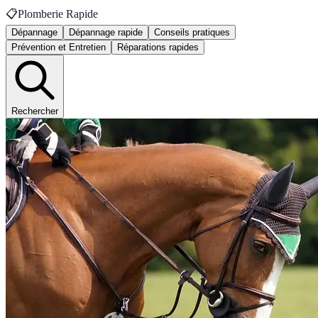
📋
Plomberie Rapide
Dépannage
Dépannage rapide
Conseils pratiques
Prévention et Entretien
Réparations rapides
Rechercher