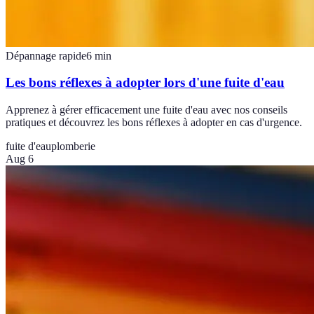
Dépannage rapide
6
min
Les bons réflexes à adopter lors d'une fuite d'eau
Apprenez à gérer efficacement une fuite d'eau avec nos conseils
pratiques et découvrez les bons réflexes à adopter en cas d'urgence.
fuite d'eau
plomberie
Aug 6