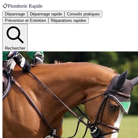
📋
Plomberie Rapide
Dépannage
Dépannage rapide
Conseils pratiques
Prévention et Entretien
Réparations rapides
Rechercher